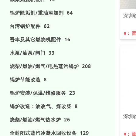
锅炉除垢剂/重油添加剂 64
深圳
台湾锅炉配件 62
¥：
吾丰及其它燃烧机配件 16
水泵/油泵/阀门 33
烧柴/燃油/燃气/电热蒸汽锅炉 208
锅炉节能改造 8
锅炉安装/保温/维修服务 23
锅炉改造：油改气、煤改柴 8
深圳
烧柴/燃油/燃气热水炉 26
全封闭式蒸汽冷凝水回收设备 129
¥：