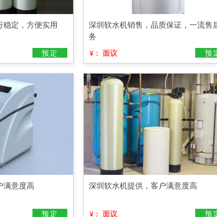
行稳定，方便实用
深圳软水机销售，品质保证，一流售
务
预定
面议
预
¥：
户满意度高
深圳软水机提供，客户满意度高
预定
面议
预
¥：