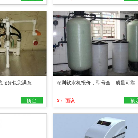
质服务包您满意
深圳软水机报价，型号全，质量可靠
预定
面议
预
¥：