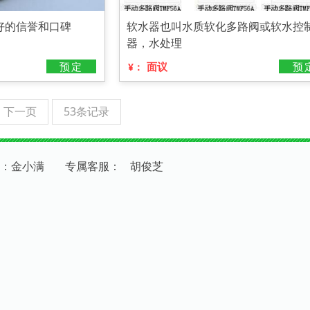
好的信誉和口碑
软水器也叫水质软化多路阀或软水控
器，水处理
预定
面议
预
¥：
下一页
53条记录
：金小满
专
属
客
服
：
胡俊芝