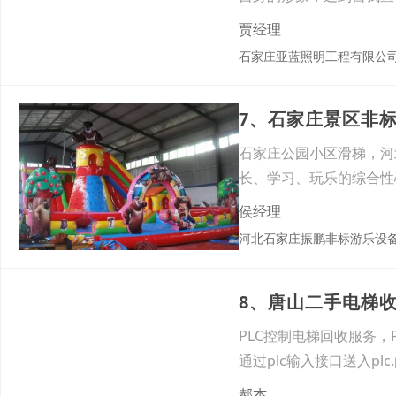
还有
贾经理
石家庄亚蓝照明工程有限公
7、石家庄景区非
石家庄公园小区滑梯，河
长、学习、玩乐的综合性
互动游
侯经理
河北石家庄振鹏非标游乐设
8、唐山二手电梯
PLC控制电梯回收服务，
通过plc输入接口送入p
郝杰