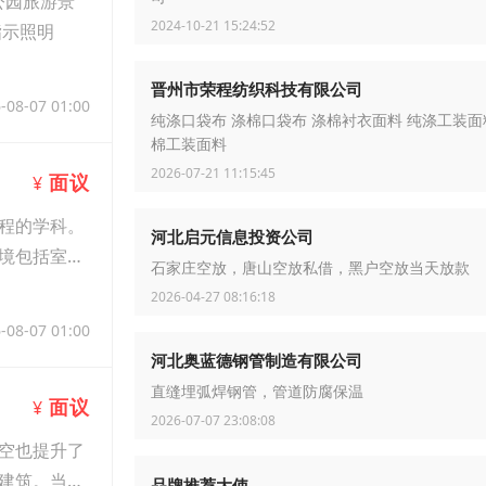
公园旅游景
2024-10-21 15:24:52
指示照明
晋州市荣程纺织科技有限公司
-08-07 01:00
纯涤口袋布 涤棉口袋布 涤棉衬衣面料 纯涤工装面
棉工装面料
2026-07-21 11:15:45
面议
¥
程的学科。
河北启元信息投资公司
境包括室内
石家庄空放，唐山空放私借，黑户空放当天放款
2026-04-27 08:16:18
-08-07 01:00
河北奥蓝德钢管制造有限公司
直缝埋弧焊钢管，管道防腐保温
面议
¥
2026-07-07 23:08:08
空也提升了
建筑。当然
品牌推荐大使