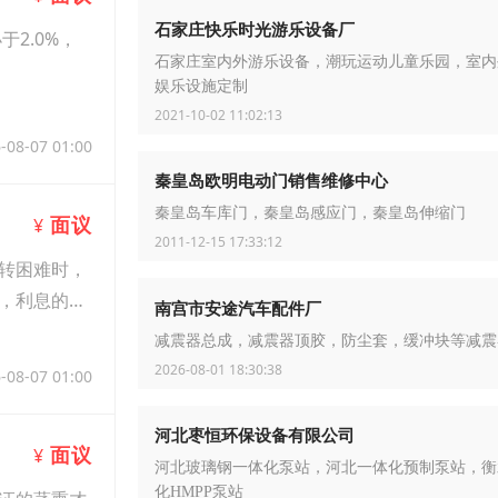
石家庄快乐时光游乐设备厂
2.0%，
石家庄室内外游乐设备，潮玩运动儿童乐园，室内
娱乐设施定制
2021-10-02 11:02:13
-08-07 01:00
秦皇岛欧明电动门销售维修中心
秦皇岛车库门，秦皇岛感应门，秦皇岛伸缩门
面议
¥
2011-12-15 17:33:12
转困难时，
，利息的合
南宫市安途汽车配件厂
减震器总成，减震器顶胶，防尘套，缓冲块等减震
2026-08-01 18:30:38
-08-07 01:00
河北枣恒环保设备有限公司
面议
¥
河北玻璃钢一体化泵站，河北一体化预制泵站，衡
化HMPP泵站