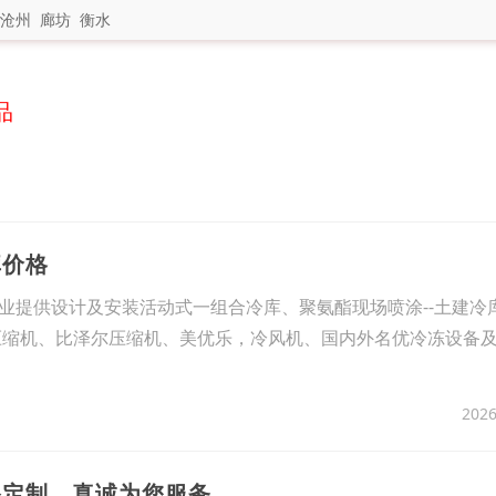
沧州
廊坊
衡水
品
库价格
业提供设计及安装活动式一组合冷库、聚氨酯现场喷涂--土建冷
压缩机、比泽尔压缩机、美优乐，冷风机、国内外名优冷冻设备
2026
备定制，真诚为您服务