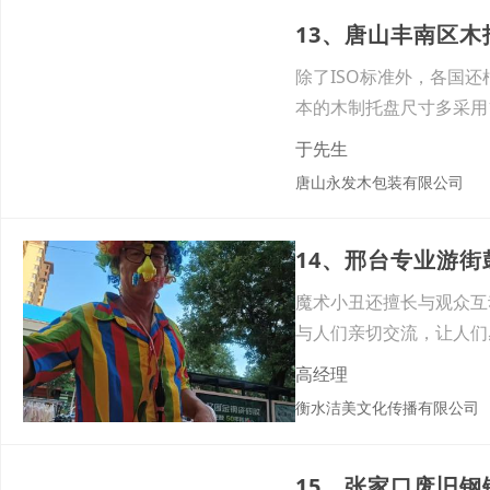
13、唐山丰南区
除了ISO标准外，各国
本的木制托盘尺寸多采用1
于先生
唐山永发木包装有限公司
14、邢台专业游
魔术小丑还擅长与观众互
与人们亲切交流，让人们
引，
高经理
衡水洁美文化传播有限公司
15、张家口废旧