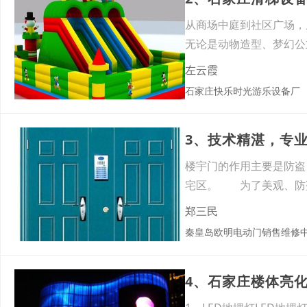
从商场中庭到社区广场，
无论是动物造型、梦幻公
久如
左云霞
石家庄快乐时光游乐设备厂
3、技术精湛，专
楼宇门的作用主要是防盗
宅区。 为了美观、防
母、
郑三民
秦皇岛欧明电动门销售维修
4、石家庄楼体亮