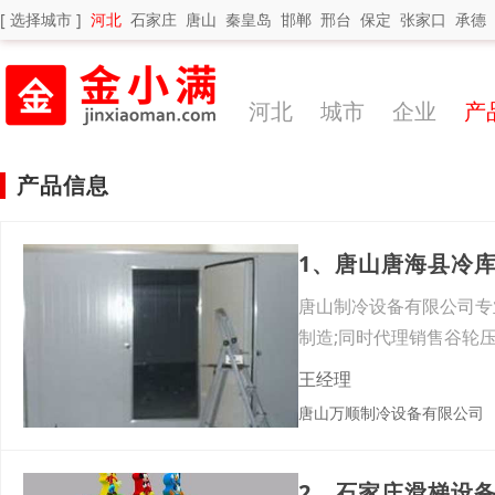
[ 选择城市 ]
河北
石家庄
唐山
秦皇岛
邯郸
邢台
保定
张家口
承德
河北
城市
企业
产
产品信息
1、唐山唐海县冷
唐山制冷设备有限公司专
制造;同时代理销售谷轮
王经理
唐山万顺制冷设备有限公司
2、石家庄滑梯设