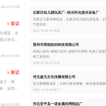
-08-07 01:00
石家庄幼儿园玩具厂--快乐时光游乐设备厂
石家庄儿童滑梯批发，石家庄幼儿园玩具批发，石
面议
¥
气堡批发
2011-10-30 10:18:06
传感器，全
度记录仪，
晋州市荣程纺织科技有限公司
纯涤口袋布 涤棉口袋布 涤棉衬衣面料 纯涤工装面
-08-07 01:00
棉工装面料
2026-07-29 14:16:32
面议
¥
河北超凡文化传播有限公司
桌子，椅
邢台舞狮舞龙队，石家庄舞龙舞狮，衡水梅花桩舞
板，这些合
2024-12-14 20:04:17
河北安平县一诺金属丝网制品厂
-08-07 01:00