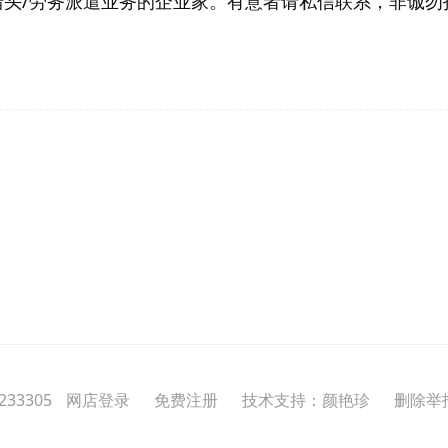
猎头/劳务派遣业务的企业家。有意者请私信联系，非诚勿
33305
网店登录
免费注册
技术支持：颜艳珍
删除举报